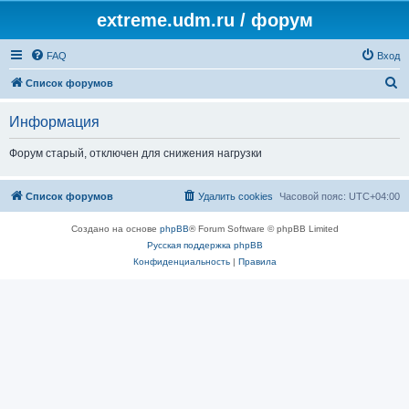
extreme.udm.ru / форум
FAQ
Вход
П
Список форумов
о
Информация
и
с
Форум старый, отключен для снижения нагрузки
к
Список форумов
Удалить cookies
Часовой пояс:
UTC+04:00
Создано на основе
phpBB
® Forum Software © phpBB Limited
Русская поддержка phpBB
Конфиденциальность
|
Правила