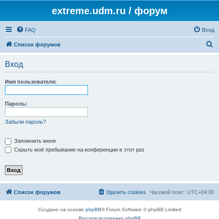
extreme.udm.ru / форум
FAQ
Вход
П
Список форумов
о
Вход
и
с
Имя пользователя:
к
Пароль:
Забыли пароль?
Запомнить меня
Скрыть моё пребывание на конференции в этот раз
Список форумов
Удалить cookies
Часовой пояс:
UTC+04:00
Создано на основе
phpBB
® Forum Software © phpBB Limited
Русская поддержка phpBB