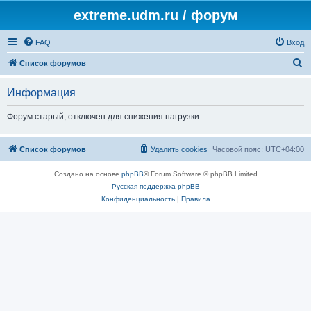
extreme.udm.ru / форум
FAQ
Вход
П
Список форумов
о
Информация
и
с
Форум старый, отключен для снижения нагрузки
к
Список форумов
Удалить cookies
Часовой пояс:
UTC+04:00
Создано на основе
phpBB
® Forum Software © phpBB Limited
Русская поддержка phpBB
Конфиденциальность
|
Правила